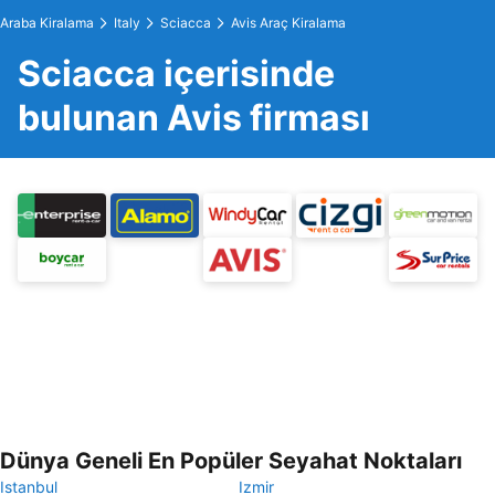
Araba Kiralama
Italy
Sciacca
Avis Araç Kiralama
Sciacca içerisinde
bulunan Avis firması
Dünya Geneli En Popüler Seyahat Noktaları
Istanbul
Izmir