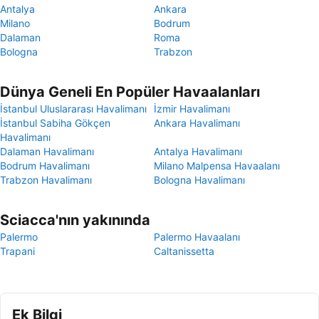
Antalya
Ankara
Milano
Bodrum
Dalaman
Roma
Bologna
Trabzon
Dünya Geneli En Popüler Havaalanları
İstanbul Uluslararası Havalimanı
İzmir Havalimanı
İstanbul Sabiha Gökçen
Ankara Havalimanı
Havalimanı
Dalaman Havalimanı
Antalya Havalimanı
Bodrum Havalimanı
Milano Malpensa Havaalanı
Trabzon Havalimanı
Bologna Havalimanı
Sciacca'nın yakınında
Palermo
Palermo Havaalanı
Trapani
Caltanissetta
Ek Bilgi