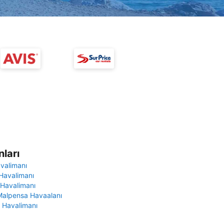
ları
avalimanı
Havalimanı
 Havalimanı
Malpensa Havaalanı
 Havalimanı