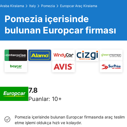
Araba Kiralama
Italy
Pomezia
Europcar Araç Kiralama
Pomezia içerisinde
bulunan Europcar firması
7.8
Puanlar
:
10+
Pomezia içerisinde bulunan Europcar firmasında araç teslim
etme işlemi oldukça hızlı ve kolaydır.