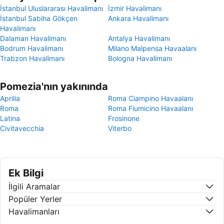
İstanbul Uluslararası Havalimanı
İzmir Havalimanı
İstanbul Sabiha Gökçen
Ankara Havalimanı
Havalimanı
Dalaman Havalimanı
Antalya Havalimanı
Bodrum Havalimanı
Milano Malpensa Havaalanı
Trabzon Havalimanı
Bologna Havalimanı
Pomezia'nın yakınında
Aprilia
Roma Ciampino Havaalanı
Roma
Roma Fiumicino Havaalanı
Latina
Frosinone
Civitavecchia
Viterbo
Ek Bilgi
İlgili Aramalar
Popüler Yerler
Havalimanları