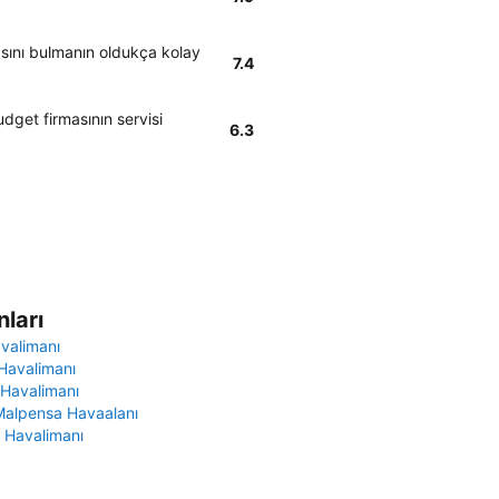
asını bulmanın oldukça kolay
7.4
dget firmasının servisi
6.3
ları
avalimanı
Havalimanı
 Havalimanı
Malpensa Havaalanı
 Havalimanı