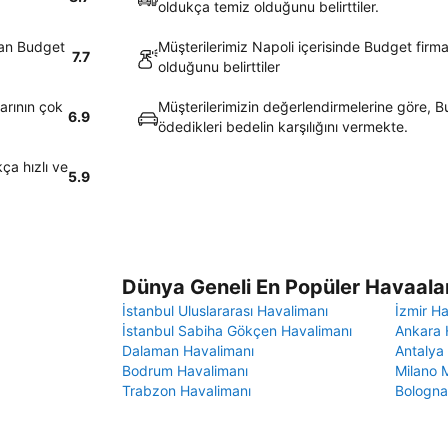
oldukça temiz olduğunu belirttiler.
nan Budget
Müşterilerimiz Napoli içerisinde Budget firm
7.7
olduğunu belirttiler
arının çok
Müşterilerimizin değerlendirmelerine göre, Bu
6.9
ödedikleri bedelin karşılığını vermekte.
ça hızlı ve
5.9
Dünya Geneli En Popüler Havaalan
İstanbul Uluslararası Havalimanı
İzmir H
İstanbul Sabiha Gökçen Havalimanı
Ankara 
Dalaman Havalimanı
Antalya
Bodrum Havalimanı
Milano 
Trabzon Havalimanı
Bologna