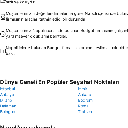
hızlı ve kolaydır.
Müşterilerimizin değerlendirmelerine göre, Napoli içerisinde bulu
firmasının araçları tatmin edici bir durumda
Müşterilerimiz Napoli içerisinde bulunan Budget firmasının çalışanl
yardımsever olduklarını belirttiler.
Napoli içinde bulunan Budget firmasının aracını teslim almak olduk
basit
Dünya Geneli En Popüler Seyahat Noktaları
Istanbul
Izmir
Antalya
Ankara
Milano
Bodrum
Dalaman
Roma
Bologna
Trabzon
Napoli'nın yakınında