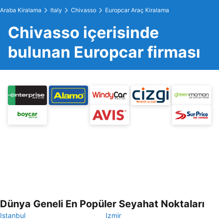
Araba Kiralama
Italy
Chivasso
Europcar Araç Kiralama
Chivasso içerisinde
bulunan Europcar firması
Dünya Geneli En Popüler Seyahat Noktaları
Istanbul
Izmir