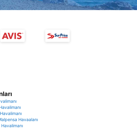
ları
avalimanı
Havalimanı
 Havalimanı
Malpensa Havaalanı
 Havalimanı