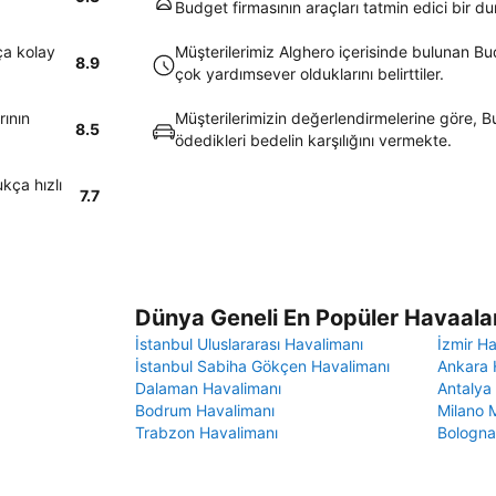
Budget firmasının araçları tatmin edici bir 
ça kolay
Müşterilerimiz Alghero içerisinde bulunan Bud
8.9
çok yardımsever olduklarını belirttiler.
rının
Müşterilerimizin değerlendirmelerine göre, Bu
8.5
ödedikleri bedelin karşılığını vermekte.
kça hızlı
7.7
Dünya Geneli En Popüler Havaalan
İstanbul Uluslararası Havalimanı
İzmir H
İstanbul Sabiha Gökçen Havalimanı
Ankara 
Dalaman Havalimanı
Antalya
Bodrum Havalimanı
Milano 
Trabzon Havalimanı
Bologna