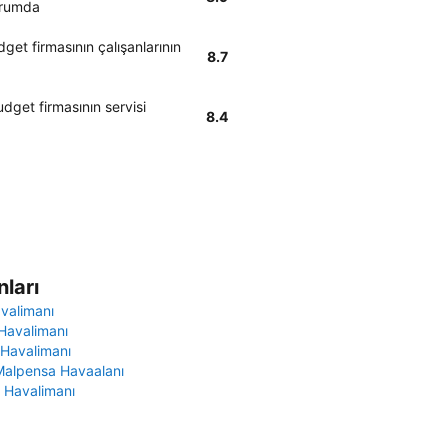
durumda
get firmasının çalışanlarının
8.7
dget firmasının servisi
8.4
ları
avalimanı
Havalimanı
 Havalimanı
Malpensa Havaalanı
 Havalimanı