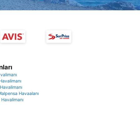
ları
avalimanı
Havalimanı
 Havalimanı
Malpensa Havaalanı
 Havalimanı