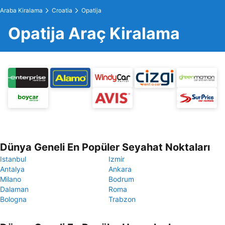
Araba Kiralama
Croatia
Opatija
Opatija Araç Kiralama
Dünya Geneli En Popüler Seyahat Noktaları
Istanbul
Izmir
Antalya
Ankara
Milano
Bodrum
Dalaman
Roma
Bologna
Trabzon