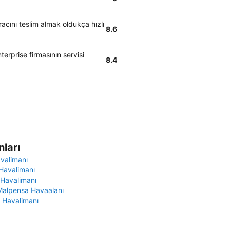
acını teslim almak oldukça hızlı
8.6
terprise firmasının servisi
8.4
ları
avalimanı
Havalimanı
 Havalimanı
Malpensa Havaalanı
 Havalimanı