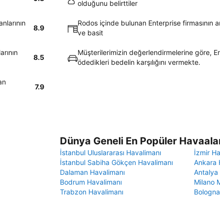
olduğunu belirttiler
anlarının
Rodos içinde bulunan Enterprise firmasının ar
8.9
ve basit
arının
Müşterilerimizin değerlendirmelerine göre, En
8.5
ödedikleri bedelin karşılığını vermekte.
an
7.9
Dünya Geneli En Popüler Havaalan
İstanbul Uluslararası Havalimanı
İzmir H
İstanbul Sabiha Gökçen Havalimanı
Ankara 
Dalaman Havalimanı
Antalya
Bodrum Havalimanı
Milano 
Trabzon Havalimanı
Bologna