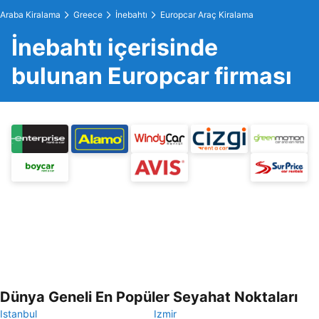
Araba Kiralama
Greece
İnebahtı
Europcar Araç Kiralama
İnebahtı içerisinde
bulunan Europcar firması
Dünya Geneli En Popüler Seyahat Noktaları
Istanbul
Izmir