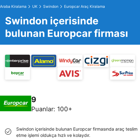
Araba Kiralama
UK
Swindon
Europcar Araç Kiralama
Swindon içerisinde
bulunan Europcar firması
9
Puanlar
:
100+
Swindon içerisinde bulunan Europcar firmasında araç teslim
etme işlemi oldukça hızlı ve kolaydır.