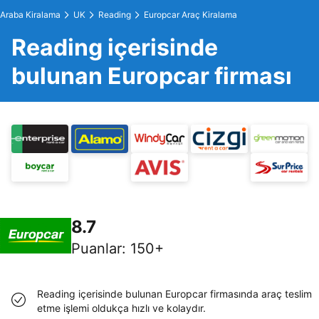
Araba Kiralama
UK
Reading
Europcar Araç Kiralama
Reading içerisinde
bulunan Europcar firması
8.7
Puanlar
:
150+
Reading içerisinde bulunan Europcar firmasında araç teslim
etme işlemi oldukça hızlı ve kolaydır.