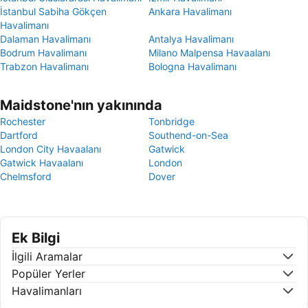
İstanbul Sabiha Gökçen
Ankara Havalimanı
Havalimanı
Dalaman Havalimanı
Antalya Havalimanı
Bodrum Havalimanı
Milano Malpensa Havaalanı
Trabzon Havalimanı
Bologna Havalimanı
Maidstone'nın yakınında
Rochester
Tonbridge
Dartford
Southend-on-Sea
London City Havaalanı
Gatwick
Gatwick Havaalanı
London
Chelmsford
Dover
Ek Bilgi
İlgili Aramalar
Popüler Yerler
Havalimanları