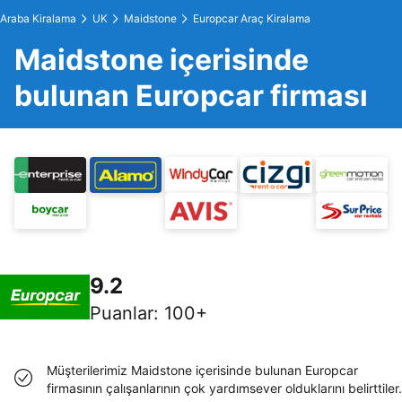
Araba Kiralama
UK
Maidstone
Europcar Araç Kiralama
Maidstone içerisinde
bulunan Europcar firması
9.2
Puanlar
:
100+
Müşterilerimiz Maidstone içerisinde bulunan Europcar
firmasının çalışanlarının çok yardımsever olduklarını belirttiler.