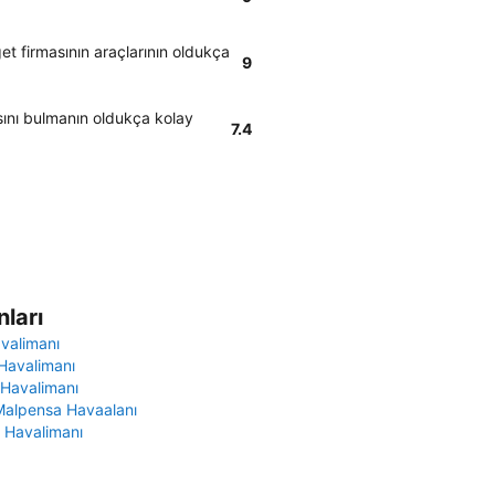
et firmasının araçlarının oldukça
9
sını bulmanın oldukça kolay
7.4
ları
avalimanı
Havalimanı
 Havalimanı
Malpensa Havaalanı
 Havalimanı