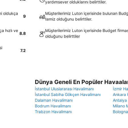
yardımsever olduklarını belirttiler.
mi oldukça
Müşterilerimiz Luton içerisinde bulunan Budg
9
temiz olduğunu belirttiler.
a hızlı ve
Müşterilerimiz Luton içerisinde Budget firma
8.8
olduğunu belirttiler
si
7.2
Dünya Geneli En Popüler Havaalan
İstanbul Uluslararası Havalimanı
İzmir H
İstanbul Sabiha Gökçen Havalimanı
Ankara 
Dalaman Havalimanı
Antalya
Bodrum Havalimanı
Milano 
Trabzon Havalimanı
Bologna