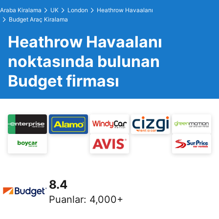
Araba Kiralama
UK
London
Heathrow Havaalanı
Budget Araç Kiralama
Heathrow Havaalanı
noktasında bulunan
Budget firması
8.4
Puanlar
:
4,000+