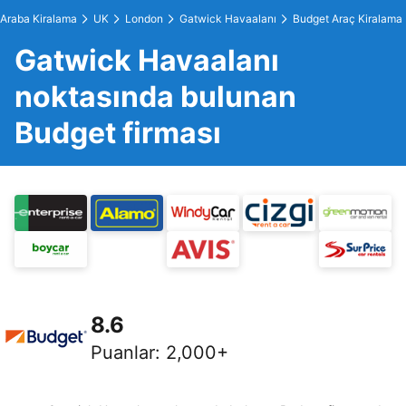
Araba Kiralama
UK
London
Gatwick Havaalanı
Budget Araç Kiralama
Gatwick Havaalanı
noktasında bulunan
Budget firması
8.6
Puanlar
:
2,000+