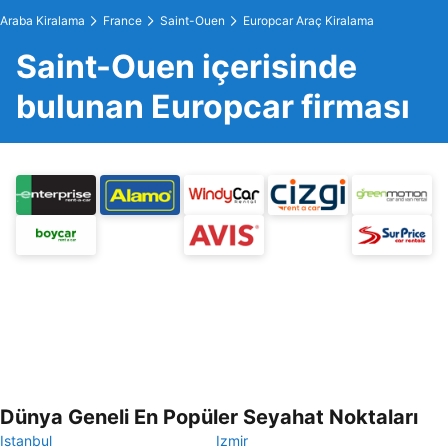
Araba Kiralama
France
Saint-Ouen
Europcar Araç Kiralama
Saint-Ouen içerisinde
bulunan Europcar firması
Dünya Geneli En Popüler Seyahat Noktaları
Istanbul
Izmir