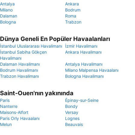
Antalya
Ankara
Milano
Bodrum
Dalaman
Roma
Bologna
Trabzon
Dünya Geneli En Popüler Havaalanları
İstanbul Uluslararası Havalimanı
İzmir Havalimanı
İstanbul Sabiha Gökçen
Ankara Havalimanı
Havalimanı
Dalaman Havalimanı
Antalya Havalimanı
Bodrum Havalimanı
Milano Malpensa Havaalanı
Trabzon Havalimanı
Bologna Havalimanı
Saint-Ouen'nın yakınında
Paris
Épinay-sur-Seine
Nanterre
Bondy
Maisons-Alfort
Versay
Paris Orly Havaalanı
Lognes
Melun
Beauvais