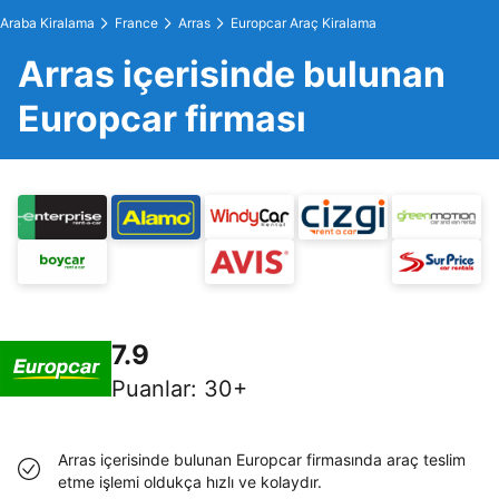
Araba Kiralama
France
Arras
Europcar Araç Kiralama
Arras içerisinde bulunan
Europcar firması
7.9
Puanlar
:
30+
Arras içerisinde bulunan Europcar firmasında araç teslim
etme işlemi oldukça hızlı ve kolaydır.