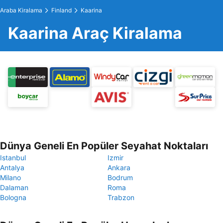
Araba Kiralama
Finland
Kaarina
Kaarina Araç Kiralama
Dünya Geneli En Popüler Seyahat Noktaları
Istanbul
Izmir
Antalya
Ankara
Milano
Bodrum
Dalaman
Roma
Bologna
Trabzon