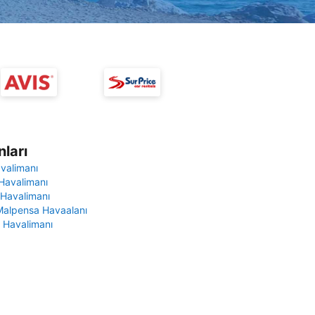
ları
avalimanı
Havalimanı
 Havalimanı
Malpensa Havaalanı
 Havalimanı