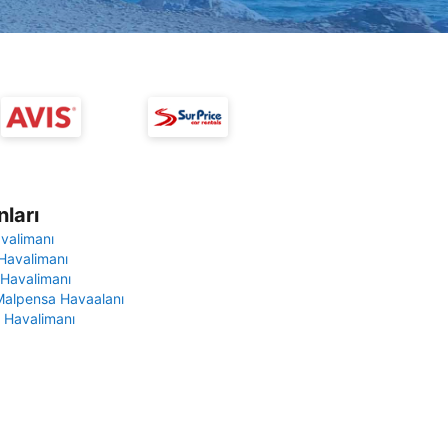
ları
avalimanı
Havalimanı
 Havalimanı
Malpensa Havaalanı
 Havalimanı