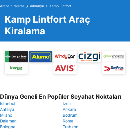
Araba Kiralama
Almanya
Kamp Lintfort
Kamp Lintfort Araç
Kiralama
Dünya Geneli En Popüler Seyahat Noktaları
Istanbul
Izmir
Antalya
Ankara
Milano
Bodrum
Dalaman
Roma
Bologna
Trabzon