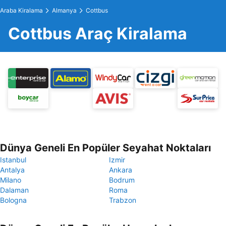
Araba Kiralama
Almanya
Cottbus
Cottbus Araç Kiralama
Dünya Geneli En Popüler Seyahat Noktaları
Istanbul
Izmir
Antalya
Ankara
Milano
Bodrum
Dalaman
Roma
Bologna
Trabzon