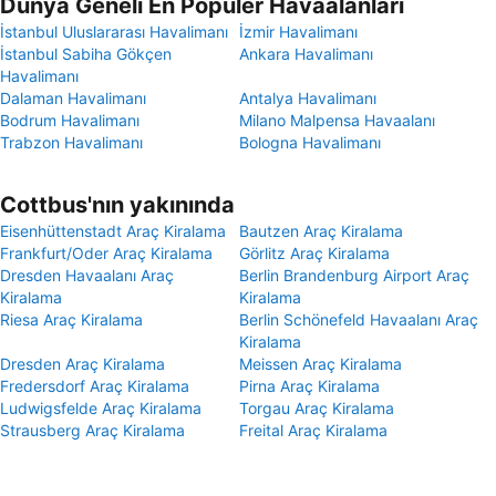
Dünya Geneli En Popüler Havaalanları
İstanbul Uluslararası Havalimanı
İzmir Havalimanı
İstanbul Sabiha Gökçen
Ankara Havalimanı
Havalimanı
Dalaman Havalimanı
Antalya Havalimanı
Bodrum Havalimanı
Milano Malpensa Havaalanı
Trabzon Havalimanı
Bologna Havalimanı
Cottbus'nın yakınında
Eisenhüttenstadt Araç Kiralama
Bautzen Araç Kiralama
Frankfurt/Oder Araç Kiralama
Görlitz Araç Kiralama
Dresden Havaalanı Araç
Berlin Brandenburg Airport Araç
Kiralama
Kiralama
Riesa Araç Kiralama
Berlin Schönefeld Havaalanı Araç
Kiralama
Dresden Araç Kiralama
Meissen Araç Kiralama
Fredersdorf Araç Kiralama
Pirna Araç Kiralama
Ludwigsfelde Araç Kiralama
Torgau Araç Kiralama
Strausberg Araç Kiralama
Freital Araç Kiralama