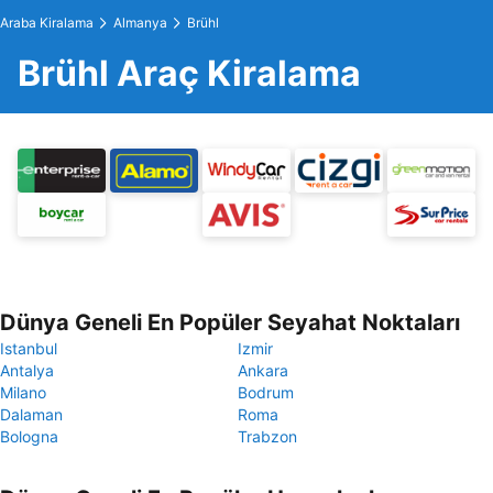
Araba Kiralama
Almanya
Brühl
Brühl Araç Kiralama
Dünya Geneli En Popüler Seyahat Noktaları
Istanbul
Izmir
Antalya
Ankara
Milano
Bodrum
Dalaman
Roma
Bologna
Trabzon