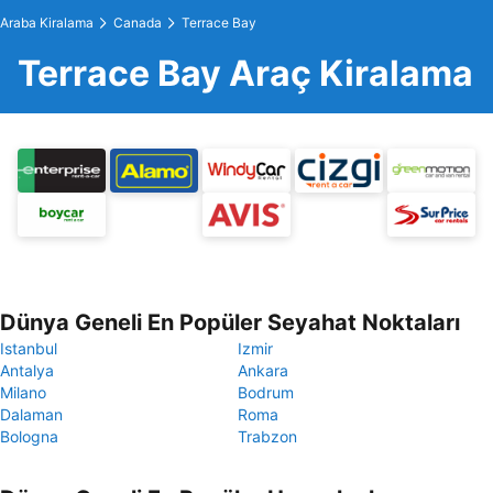
Araba Kiralama
Canada
Terrace Bay
Terrace Bay Araç Kiralama
Dünya Geneli En Popüler Seyahat Noktaları
Istanbul
Izmir
Antalya
Ankara
Milano
Bodrum
Dalaman
Roma
Bologna
Trabzon