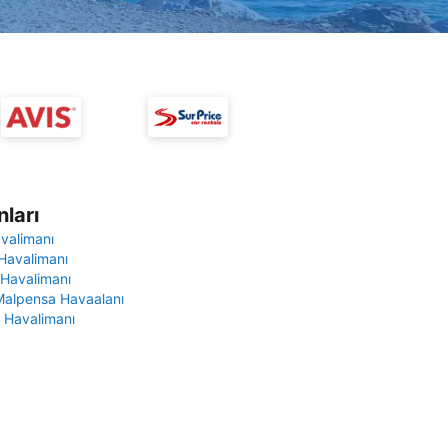
ları
avalimanı
Havalimanı
 Havalimanı
Malpensa Havaalanı
 Havalimanı