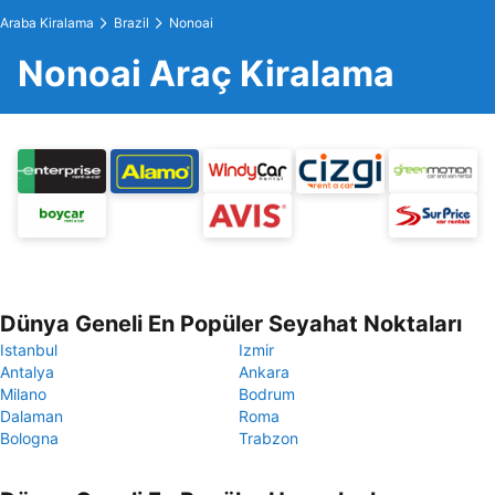
Araba Kiralama
Brazil
Nonoai
Nonoai Araç Kiralama
Dünya Geneli En Popüler Seyahat Noktaları
Istanbul
Izmir
Antalya
Ankara
Milano
Bodrum
Dalaman
Roma
Bologna
Trabzon