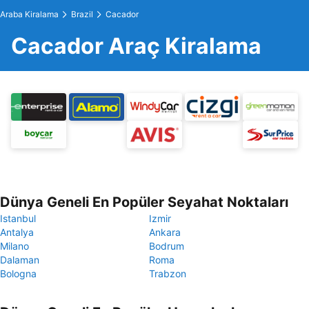
Araba Kiralama
Brazil
Cacador
Cacador Araç Kiralama
Dünya Geneli En Popüler Seyahat Noktaları
Istanbul
Izmir
Antalya
Ankara
Milano
Bodrum
Dalaman
Roma
Bologna
Trabzon