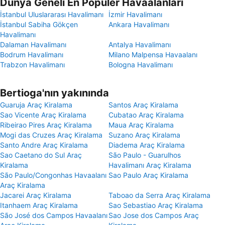
Dünya Geneli En Popüler Havaalanları
İstanbul Uluslararası Havalimanı
İzmir Havalimanı
İstanbul Sabiha Gökçen
Ankara Havalimanı
Havalimanı
Dalaman Havalimanı
Antalya Havalimanı
Bodrum Havalimanı
Milano Malpensa Havaalanı
Trabzon Havalimanı
Bologna Havalimanı
Bertioga'nın yakınında
Guaruja Araç Kiralama
Santos Araç Kiralama
Sao Vicente Araç Kiralama
Cubatao Araç Kiralama
Ribeirao Pires Araç Kiralama
Maua Araç Kiralama
Mogi das Cruzes Araç Kiralama
Suzano Araç Kiralama
Santo Andre Araç Kiralama
Diadema Araç Kiralama
Sao Caetano do Sul Araç
São Paulo - Guarulhos
Kiralama
Havalimanı Araç Kiralama
São Paulo/Congonhas Havaalanı
Sao Paulo Araç Kiralama
Araç Kiralama
Jacarei Araç Kiralama
Taboao da Serra Araç Kiralama
Itanhaem Araç Kiralama
Sao Sebastiao Araç Kiralama
São José dos Campos Havaalanı
Sao Jose dos Campos Araç