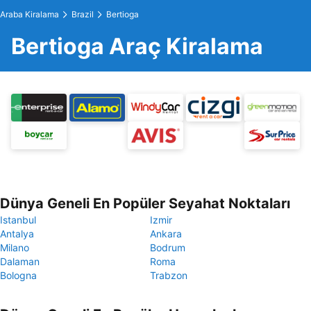
Araba Kiralama
Brazil
Bertioga
Bertioga Araç Kiralama
Dünya Geneli En Popüler Seyahat Noktaları
Istanbul
Izmir
Antalya
Ankara
Milano
Bodrum
Dalaman
Roma
Bologna
Trabzon