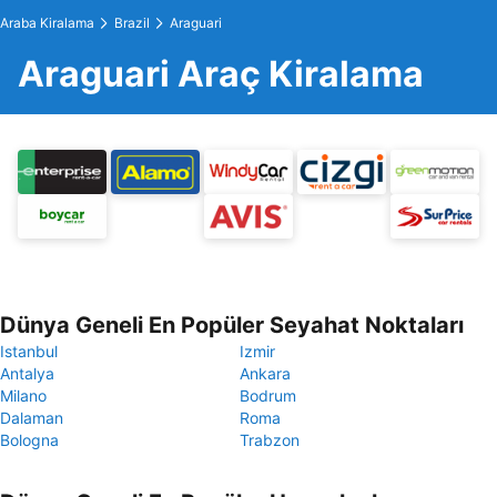
Araba Kiralama
Brazil
Araguari
Araguari Araç Kiralama
Dünya Geneli En Popüler Seyahat Noktaları
Istanbul
Izmir
Antalya
Ankara
Milano
Bodrum
Dalaman
Roma
Bologna
Trabzon