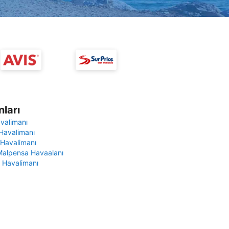
ları
avalimanı
Havalimanı
 Havalimanı
Malpensa Havaalanı
 Havalimanı