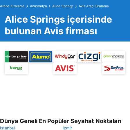
Araba Kiralama
Avustralya
Alice Springs
Avis Araç Kiralama
Alice Springs içerisinde
bulunan Avis firması
Dünya Geneli En Popüler Seyahat Noktaları
Istanbul
Izmir