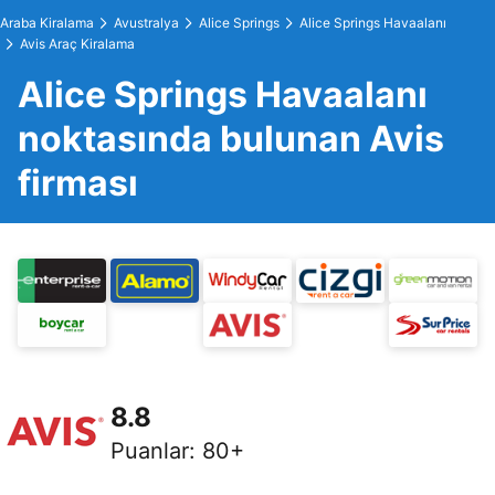
Araba Kiralama
Avustralya
Alice Springs
Alice Springs Havaalanı
Avis Araç Kiralama
Alice Springs Havaalanı
noktasında bulunan Avis
firması
8.8
Puanlar
:
80+