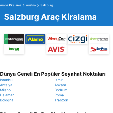
Araba Kiralama
Austria
Salzburg
Salzburg Araç Kiralama
Dünya Geneli En Popüler Seyahat Noktaları
Istanbul
Izmir
Antalya
Ankara
Milano
Bodrum
Dalaman
Roma
Bologna
Trabzon