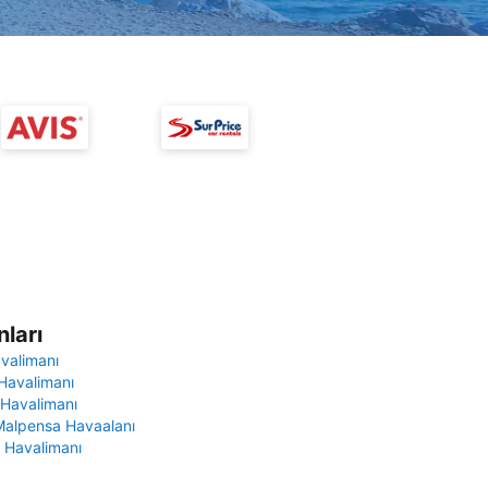
ları
avalimanı
Havalimanı
 Havalimanı
Malpensa Havaalanı
 Havalimanı