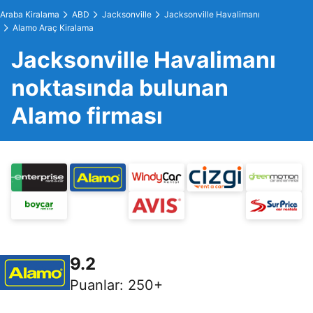
Araba Kiralama
ABD
Jacksonville
Jacksonville Havalimanı
Alamo Araç Kiralama
Jacksonville Havalimanı
noktasında bulunan
Alamo firması
9.2
Puanlar
:
250+