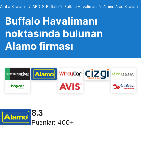
Araba Kiralama
ABD
Buffalo
Buffalo Havalimanı
Alamo Araç Kiralama
Buffalo Havalimanı
noktasında bulunan
Alamo firması
8.3
Puanlar
:
400+