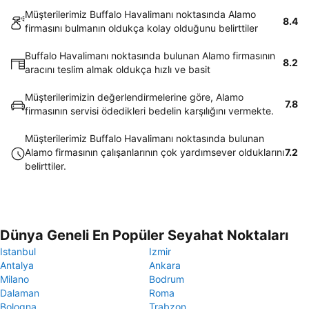
Müşterilerimiz Buffalo Havalimanı noktasında Alamo
8.4
firmasını bulmanın oldukça kolay olduğunu belirttiler
Buffalo Havalimanı noktasında bulunan Alamo firmasının
8.2
aracını teslim almak oldukça hızlı ve basit
Müşterilerimizin değerlendirmelerine göre, Alamo
7.8
firmasının servisi ödedikleri bedelin karşılığını vermekte.
Müşterilerimiz Buffalo Havalimanı noktasında bulunan
Alamo firmasının çalışanlarının çok yardımsever olduklarını
7.2
belirttiler.
Dünya Geneli En Popüler Seyahat Noktaları
Istanbul
Izmir
Antalya
Ankara
Milano
Bodrum
Dalaman
Roma
Bologna
Trabzon