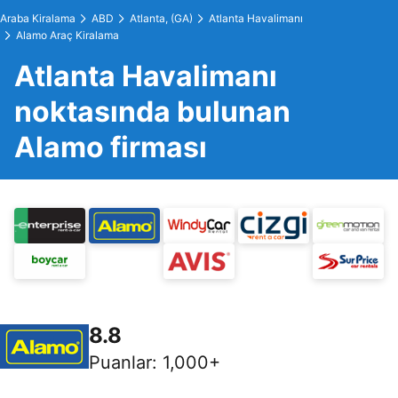
Araba Kiralama
ABD
Atlanta, (GA)
Atlanta Havalimanı
Alamo Araç Kiralama
Atlanta Havalimanı
noktasında bulunan
Alamo firması
8.8
Puanlar
:
1,000+