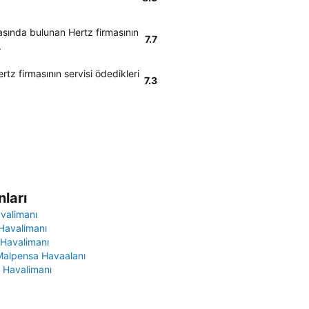
sında bulunan Hertz firmasının
7.7
.
rtz firmasının servisi ödedikleri
7.3
ları
avalimanı
Havalimanı
 Havalimanı
Malpensa Havaalanı
 Havalimanı