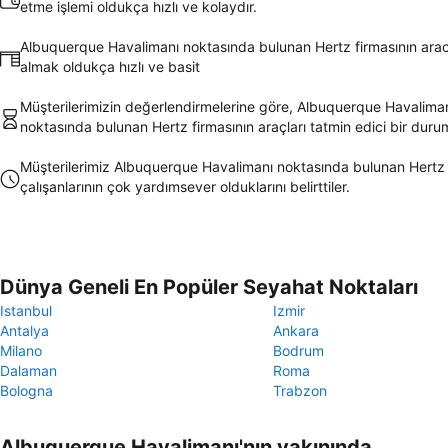
etme işlemi oldukça hızlı ve kolaydır.
Albuquerque Havalimanı noktasında bulunan Hertz firmasının aracı
almak oldukça hızlı ve basit
Müşterilerimizin değerlendirmelerine göre, Albuquerque Havalima
noktasında bulunan Hertz firmasının araçları tatmin edici bir dur
Müşterilerimiz Albuquerque Havalimanı noktasında bulunan Hertz 
çalışanlarının çok yardımsever olduklarını belirttiler.
Dünya Geneli En Popüler Seyahat Noktaları
Istanbul
Izmir
Antalya
Ankara
Milano
Bodrum
Dalaman
Roma
Bologna
Trabzon
Albuquerque Havalimanı'nın yakınında