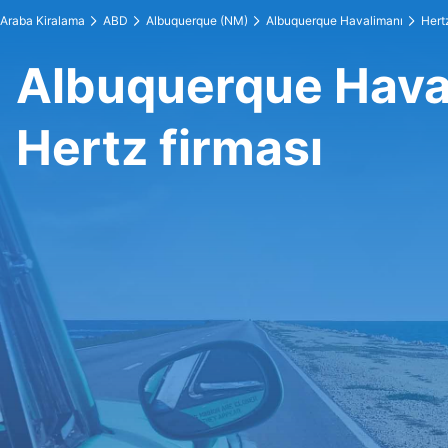
Araba Kiralama
ABD
Albuquerque (NM)
Albuquerque Havalimanı
Hert
Albuquerque Hava
Hertz firması