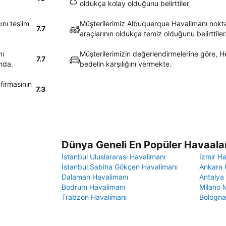
oldukça kolay olduğunu belirttiler
nı teslim
Müşterilerimiz Albuquerque Havalimanı nokta
7.7
araçlarının oldukça temiz olduğunu belirttiler
nı
Müşterilerimizin değerlendirmelerine göre, He
7.7
umda.
bedelin karşılığını vermekte.
firmasının
7.3
Dünya Geneli En Popüler Havaalan
İstanbul Uluslararası Havalimanı
İzmir H
İstanbul Sabiha Gökçen Havalimanı
Ankara 
Dalaman Havalimanı
Antalya
Bodrum Havalimanı
Milano 
Trabzon Havalimanı
Bologna