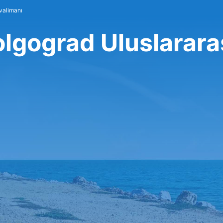
valimanı
olgograd Uluslarara