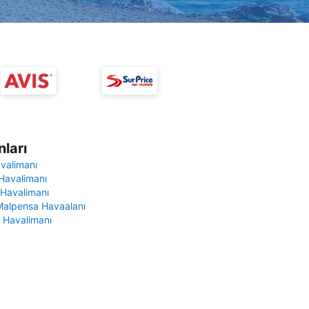
ları
avalimanı
Havalimanı
 Havalimanı
Malpensa Havaalanı
 Havalimanı