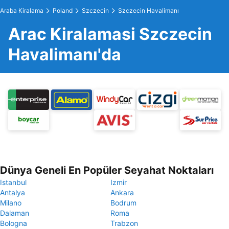
Araba Kiralama
Poland
Szczecin
Szczecin Havalimanı
Arac Kiralamasi Szczecin
Havalimanı'da
Dünya Geneli En Popüler Seyahat Noktaları
Istanbul
Izmir
Antalya
Ankara
Milano
Bodrum
Dalaman
Roma
Bologna
Trabzon