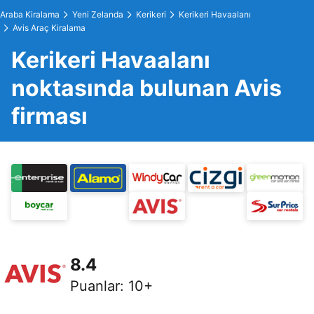
Araba Kiralama
Yeni Zelanda
Kerikeri
Kerikeri Havaalanı
Avis Araç Kiralama
Kerikeri Havaalanı
noktasında bulunan Avis
firması
8.4
Puanlar
:
10+