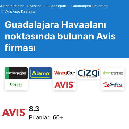
Araba Kiralama
Mexico
Guadalajara
Guadalajara Havaalanı
Avis Araç Kiralama
Guadalajara Havaalanı
noktasında bulunan Avis
firması
8.3
Puanlar
:
60+