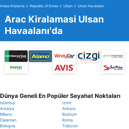
Araba Kiralama
Republic of Korea
Ulsan
Ulsan Havaalanı
Arac Kiralamasi Ulsan
Havaalanı'da
Dünya Geneli En Popüler Seyahat Noktaları
Istanbul
Izmir
Antalya
Ankara
Milano
Bodrum
Dalaman
Roma
Bologna
Trabzon