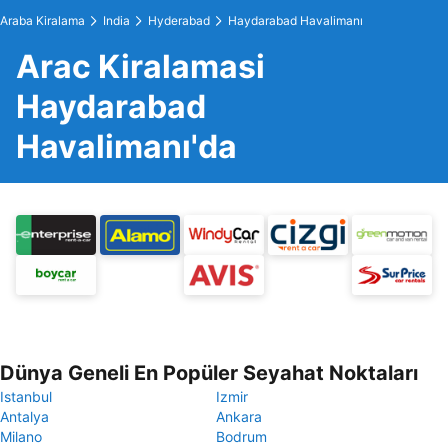
Araba Kiralama
India
Hyderabad
Haydarabad Havalimanı
Arac Kiralamasi
Haydarabad
Havalimanı'da
Dünya Geneli En Popüler Seyahat Noktaları
Istanbul
Izmir
Antalya
Ankara
Milano
Bodrum