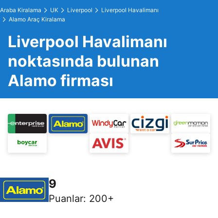
Araba Kiralama
UK
Liverpool
Liverpool Havalimanı
Alamo Araç Kiralama
Liverpool Havalimanı
noktasında bulunan
Alamo firması
9
Puanlar
:
200+