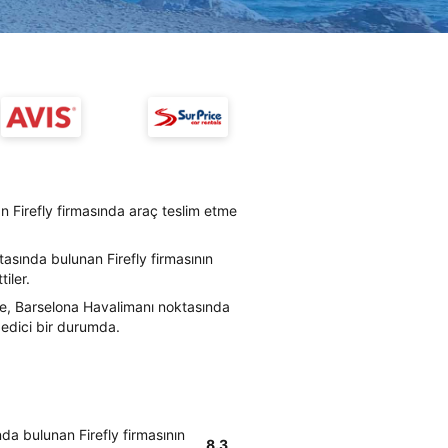
 Firefly firmasında araç teslim etme
asında bulunan Firefly firmasının
iler.
re, Barselona Havalimanı noktasında
n edici bir durumda.
da bulunan Firefly firmasının
8.3