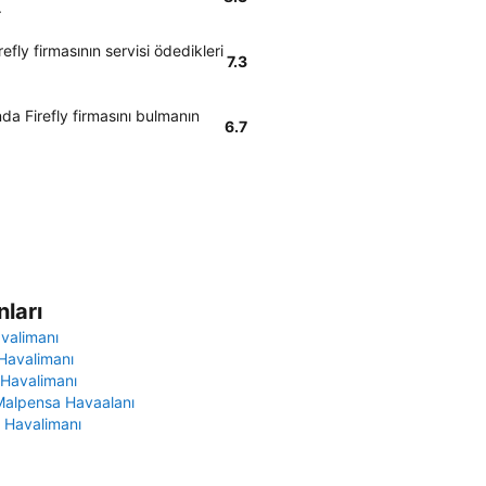
.
efly firmasının servisi ödedikleri
7.3
da Firefly firmasını bulmanın
6.7
ları
avalimanı
Havalimanı
 Havalimanı
Malpensa Havaalanı
 Havalimanı