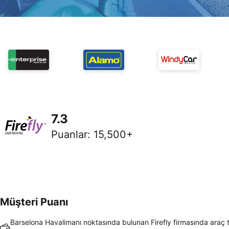
7.3
Puanlar
:
15,500+
Müşteri Puanı
Barselona Havalimanı noktasında bulunan Firefly firmasında araç 