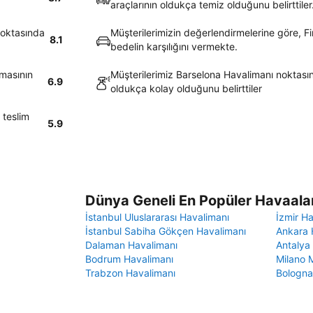
araçlarının oldukça temiz olduğunu belirttiler
noktasında
Müşterilerimizin değerlendirmelerine göre, Fir
8.1
bedelin karşılığını vermekte.
rmasının
Müşterilerimiz Barselona Havalimanı noktasın
6.9
oldukça kolay olduğunu belirttiler
 teslim
5.9
Dünya Geneli En Popüler Havaalan
İstanbul Uluslararası Havalimanı
İzmir H
İstanbul Sabiha Gökçen Havalimanı
Ankara 
Dalaman Havalimanı
Antalya
Bodrum Havalimanı
Milano 
Trabzon Havalimanı
Bologna