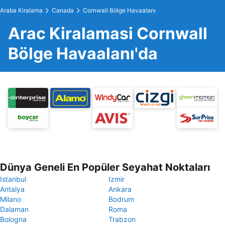
Araba Kiralama
Canada
Cornwall Bölge Havaalanı
Arac Kiralamasi Cornwall
Bölge Havaalanı'da
Dünya Geneli En Popüler Seyahat Noktaları
Istanbul
Izmir
Antalya
Ankara
Milano
Bodrum
Dalaman
Roma
Bologna
Trabzon