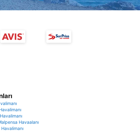
ları
avalimanı
Havalimanı
 Havalimanı
Malpensa Havaalanı
 Havalimanı